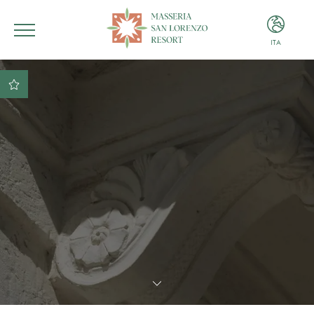
ITA
ITA
ENG
Miglior tariffa garantita
Miglior condizione di
pagamento e cancellazione
Sconto del 10% sulle
consumazioni presso il
nostro ristorante
Parcheggio gratuito
Libero accesso in piscina
con teli inclusi