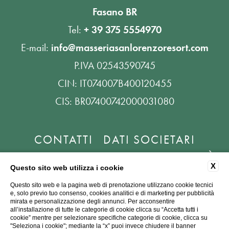
Fasano BR
Tel:
+ 39 375 5554970
E-mail:
info@masseriasanlorenzoresort.com
P.IVA 02543590745
CIN: IT074007B400120455
CIS: BR07400742000031080
CONTATTI
DATI SOCIETARI
PRIVACY
COOKIE
ACCESSIBILITÀ
X
Questo sito web utilizza i cookie
Questo sito web e la pagina web di prenotazione utilizzano cookie tecnici
e, solo previo tuo consenso, cookies analitici e di marketing per pubblicità
mirata e personalizzazione degli annunci. Per acconsentire
all’installazione di tutte le categorie di cookie clicca su “Accetta tutti i
cookie” mentre per selezionare specifiche categorie di cookie, clicca su
"Seleziona i cookie"; mediante la “x” puoi invece chiudere il banner