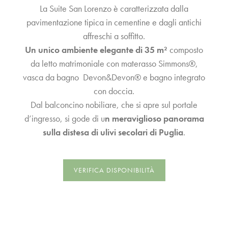
La Suite San Lorenzo è caratterizzata dalla
pavimentazione tipica in cementine e dagli antichi
affreschi a soffitto.
Un unico ambiente elegante di 35 m²
composto
da letto matrimoniale con materasso Simmons®,
vasca da bagno Devon&Devon® e bagno integrato
con doccia.
Dal balconcino nobiliare, che si apre sul portale
d’ingresso, si gode di u
n meraviglioso panorama
sulla distesa di ulivi secolari di Puglia
.
VERIFICA DISPONIBILITÀ