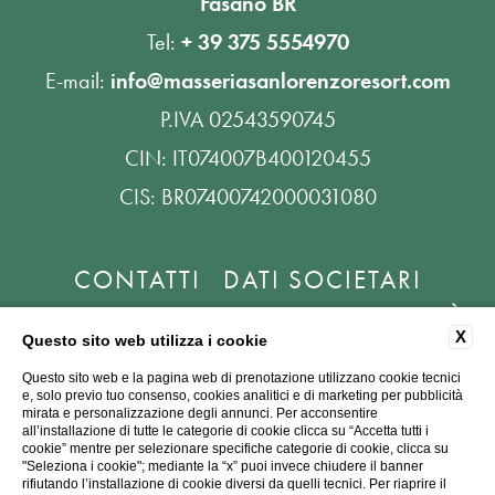
Fasano BR
Tel:
+ 39 375 5554970
E-mail:
info@masseriasanlorenzoresort.com
P.IVA 02543590745
CIN: IT074007B400120455
CIS: BR07400742000031080
CONTATTI
DATI SOCIETARI
PRIVACY
COOKIE
ACCESSIBILITÀ
X
Questo sito web utilizza i cookie
Questo sito web e la pagina web di prenotazione utilizzano cookie tecnici
e, solo previo tuo consenso, cookies analitici e di marketing per pubblicità
mirata e personalizzazione degli annunci. Per acconsentire
all’installazione di tutte le categorie di cookie clicca su “Accetta tutti i
cookie” mentre per selezionare specifiche categorie di cookie, clicca su
"Seleziona i cookie"; mediante la “x” puoi invece chiudere il banner
rifiutando l’installazione di cookie diversi da quelli tecnici. Per riaprire il
WEBSITE BY BLASTNESS