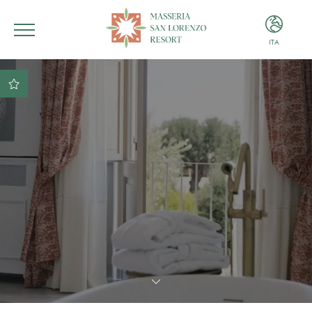
ITA
ITA
ENG
Miglior tariffa garantita
Miglior condizione di
pagamento e cancellazione
Sconto del 10% sulle
consumazioni presso il
nostro ristorante
Parcheggio gratuito
Libero accesso in piscina
con teli inclusi