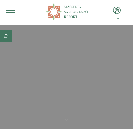
ITA
ITA
ENG
Miglior tariffa garantita
Miglior condizione di
pagamento e cancellazione
Sconto del 10% sulle
consumazioni presso il
nostro ristorante
Parcheggio gratuito
Libero accesso in piscina
con teli inclusi